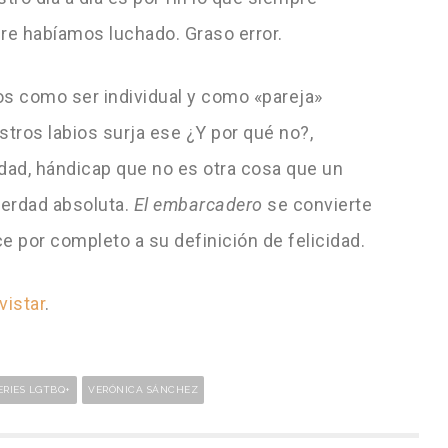
re habíamos luchado. Graso error.
nos como ser individual y como «pareja»
tros labios surja ese ¿Y por qué no?,
edad, hándicap que no es otra cosa que un
verdad absoluta.
El embarcadero
se convierte
 por completo a su definición de felicidad.
istar
.
ERIES LGTBQ+
VERÓNICA SÁNCHEZ