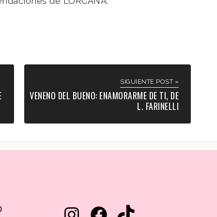
omendaciones de LORCANA.
SIGUIENTE POST »
E
VENENO DEL BUENO: ENAMORARME DE TI, DE
L. FARINELLI
D