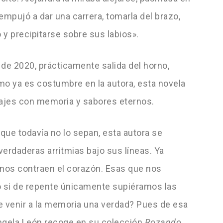
 empujó a dar una carrera, tomarla del brazo,
 y precipitarse sobre sus labios».
de 2020, prácticamente salida del horno,
mo ya es costumbre en la autora, esta novela
najes con memoria y sabores eternos.
 que todavía no lo sepan, esta autora se
erdaderas arritmias bajo sus líneas. Ya
y nos contraen el corazón. Esas que nos
o si de repente únicamente supiéramos las
e venir a la memoria una verdad? Pues de esa
Ángela León recoge en su colección
Rozando