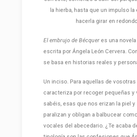
la hierba, hasta que un impulso la
hacerla girar en redondo
El embrujo de Bécquer
es una novela 
escrita por Ángela León Cervera. Co
se basa en historias reales y perso
Un inciso. Para aquellas de vosotras
caracteriza por recoger pequeñas y v
sabéis, esas que nos erizan la piel 
paralizan y obligan a balbucear com
vocales del abecedario. ¿Te acaba d
tipología son las confesiones que 