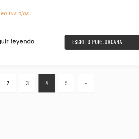
 en tus ojos
.
uir leyendo
ESCRITO POR:LORCANA
2
3
4
5
»