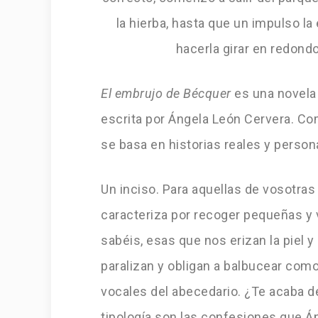
la hierba, hasta que un impulso la
hacerla girar en redondo
El embrujo de Bécquer
es una novela 
escrita por Ángela León Cervera. Co
se basa en historias reales y perso
Un inciso. Para aquellas de vosotras
caracteriza por recoger pequeñas y v
sabéis, esas que nos erizan la piel 
paralizan y obligan a balbucear com
vocales del abecedario. ¿Te acaba d
tipología son las confesiones que 