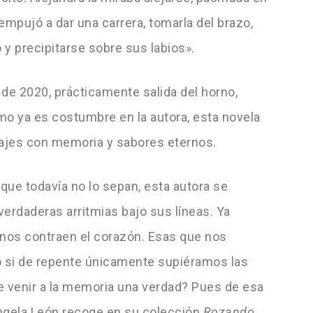
 empujó a dar una carrera, tomarla del brazo,
 y precipitarse sobre sus labios».
de 2020, prácticamente salida del horno,
mo ya es costumbre en la autora, esta novela
najes con memoria y sabores eternos.
 que todavía no lo sepan, esta autora se
erdaderas arritmias bajo sus líneas. Ya
y nos contraen el corazón. Esas que nos
o si de repente únicamente supiéramos las
e venir a la memoria una verdad? Pues de esa
Ángela León recoge en su colección
Rozando