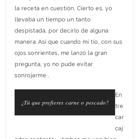
la receta en cuestión. Cierto es, yo
llevaba un tiempo un tanto
despistada, por decirlo de alguna
manera. Así que cuando mi tío, con sus
ojos sonrientes, me lanzó la gran
pregunta, yo no pude evitar
sonrojarme .
En
¿Tú que prefieres carne o pescado?
tre
car
caj